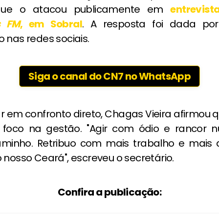
que o atacou publicamente em
entrevis
s FM
, em Sobral
. A resposta foi dada po
 nas redes sociais.
Siga o canal do CN7 no WhatsApp
 em confronto direto, Chagas Vieira afirmou 
foco na gestão. "Agir com ódio e rancor n
minho. Retribuo com mais trabalho e mais
 nosso Ceará", escreveu o secretário.
Confira a publicação: