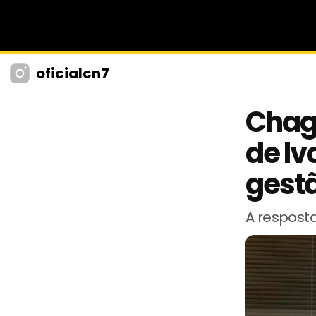
oficialcn7
Chag
de Iv
gest
A resposta