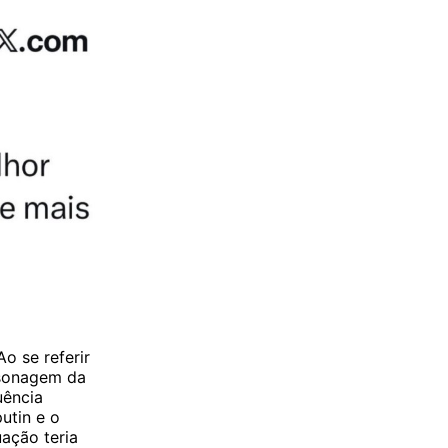
o se referir
rsonagem da
uência
utin e o
uação teria