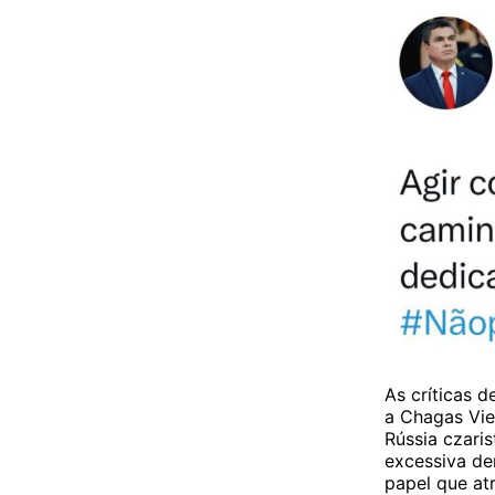
As críticas d
a Chagas Viei
Rússia czaris
excessiva de
papel que atr