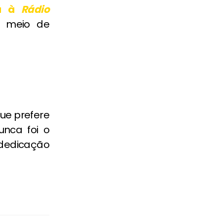
ta à
Rádio
r meio de
que prefere
unca foi o
 dedicação