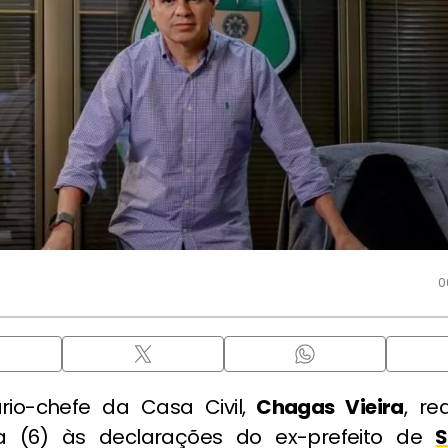
0
rio-chefe da Casa Civil,
Chagas Vieira
, re
ira (6) às declarações do ex-prefeito de
S