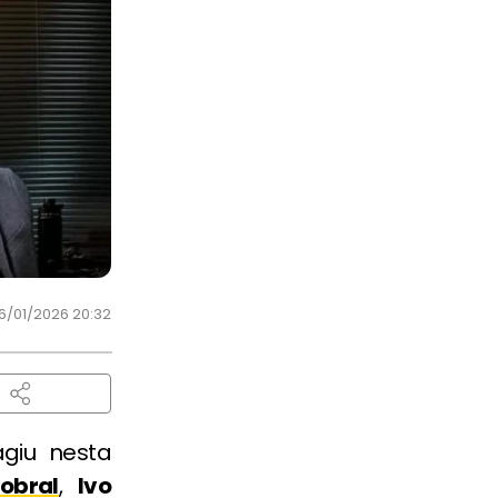
6/01/2026 20:32
agiu nesta
obral
,
Ivo