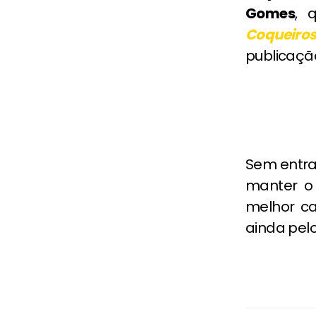
Gomes
, 
Coqueiro
publicação
Sem entrar
manter o 
melhor ca
ainda pelo