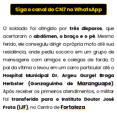
Siga o canal do CN7 no WhatsApp
O soldado foi atingido por
três disparos
, que
acertaram o
abdômen, o braço e o pé
. Mesmo
ferido, ele conseguiu dirigir a própria moto até sua
residência, onde pediu socorro em um grupo de
mensagens com amigos e colegas de farda. O
pai da vítima o levou em um carro particular até o
Hospital Municipal Dr. Argeu Gurgel Braga
Maranguape
Herbster (Gonzaguinha de
)
.
Após receber os primeiros atendimentos, o militar
foi
transferido para o Instituto Doutor José
IJF
Fortaleza
Frota (
)
, no Centro de
.