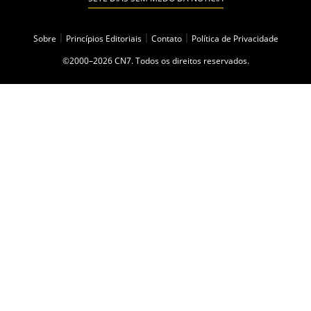
Sobre
|
Princípios Editoriais
|
Contato
|
Política de Privacidade
©2000–2026 CN7. Todos os direitos reservados.