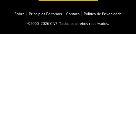
Sobre
|
Princípios Editoriais
|
Contato
|
Política de Privacidade
©2000–2026 CN7. Todos os direitos reservados.