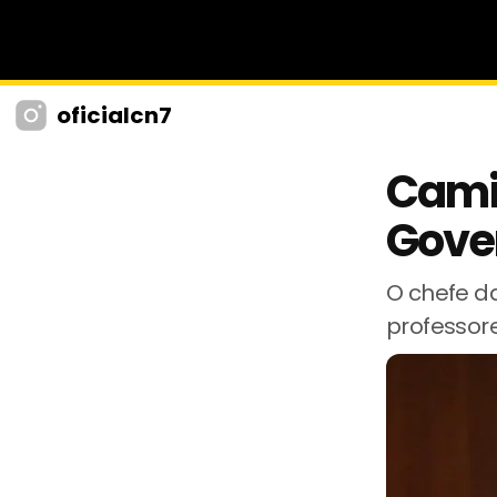
oficialcn7
Cami
Gove
O chefe d
professor