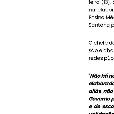
feira (13
na elabo
Ensino Méd
Santana p
O chefe d
são elabo
redes públ
"
Não há
ne
elaborada
aliás não
Governo p
e de esco