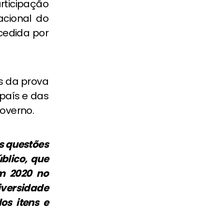
rticipação
cional do
ncedida por
s da prova
país e das
Governo.
s questões
blico, que
em 2020 no
iversidade
os itens e