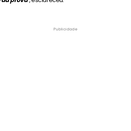
 da prova
", esclareceu.
Publicidade