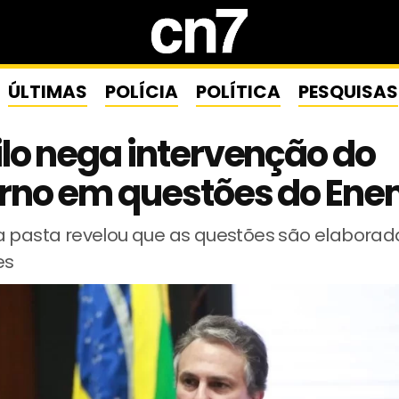
ÚLTIMAS
POLÍCIA
POLÍTICA
PESQUISAS
lo nega intervenção do
rno em questões do En
a pasta revelou que as questões são elaborad
es