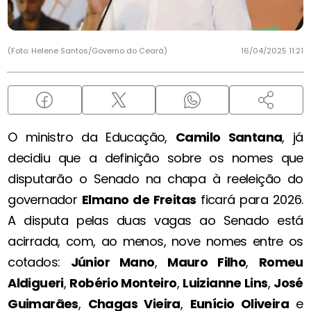
(Foto: Helene Santos/Governo do Ceará)
16/04/2025 11:21
O ministro da Educação,
Camilo Santana
, já
decidiu que a definição sobre os nomes que
disputarão o Senado na chapa à reeleição do
governador
Elmano de Freitas
ficará para 2026.
A disputa pelas duas vagas ao Senado está
acirrada, com, ao menos, nove nomes entre os
cotados:
Júnior Mano
,
Mauro Filho
,
Romeu
Aldigueri
,
Robério Monteiro
,
Luizianne Lins
,
José
Guimarães
,
Chagas Vieira
,
Eunício Oliveira
e