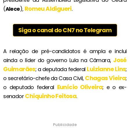
Romeu Aldigueri
(
Alece
),
.
Siga o canal do CN7 no Telegram
A relação de pré-candidatos é ampla e inclui
José
ainda o líder do governo Lula na Câmara,
Guimarães
Luizianne Lins
; a deputada federal
;
Chagas Vieira
o secretário-chefe da Casa Civil,
;
Eunício Oliveira
o deputado federal
; e o ex-
Chiquinho Feitosa
senador
.
Publicidade