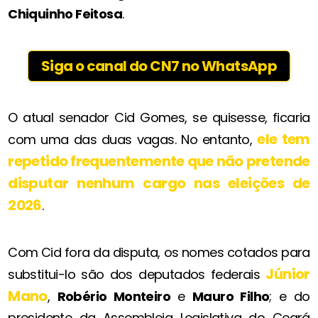
Chiquinho Feitosa
.
Siga o canal do CN7 no WhatsApp
O atual senador Cid Gomes, se quisesse, ficaria
ele tem
com uma das duas vagas. No entanto,
repetido frequentemente que não pretende
disputar nenhum cargo nas eleições de
2026
.
Com Cid fora da disputa, os nomes cotados para
Júnior
substitui-lo são dos deputados federais
Mano
,
Robério Monteiro
e
Mauro Filho
; e do
presidente da Assembleia Legislativa do Ceará