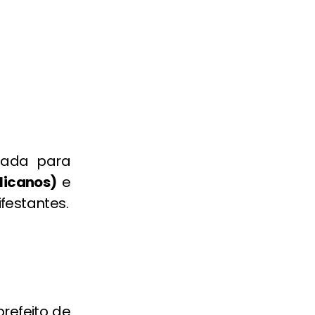
onada para
licanos)
e
festantes.
refeito de