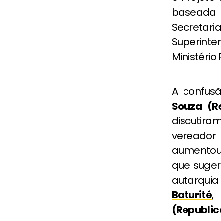
baseada 
Secretar
Superint
Ministério
A confus
Souza (R
discutira
vereado
aumentou
que suger
autarqui
Baturité
,
(Republic