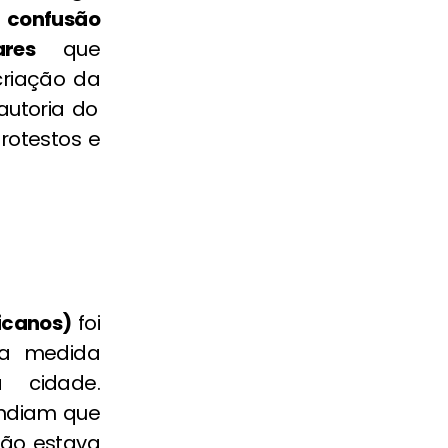
a
confusão
lares
que
riação da
 autoria do
rotestos e
icanos)
foi
 a medida
a cidade.
endiam que
ção estava