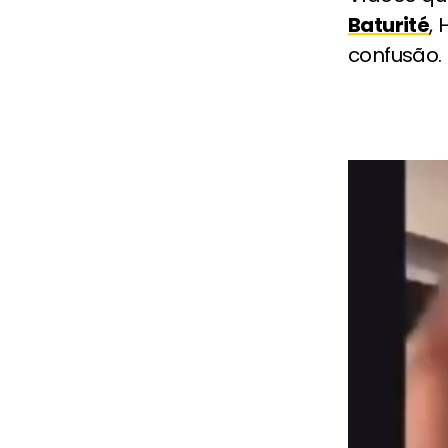
Baturité
,
confusão.