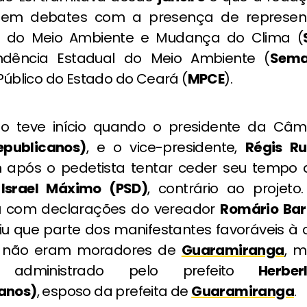
em debates com a presença de represen
ia do Meio Ambiente e Mudança do Clima (
endência Estadual do Meio Ambiente (
Sem
 Público do Estado do Ceará (
MPCE
).
ão teve início quando o presidente da Câ
epublicanos)
, e o vice-presidente,
Régis Ru
m após o pedetista tentar ceder seu tempo 
r
Israel Máximo (PSD)
, contrário ao projeto
 com declarações do vereador
Romário Bar
iu que parte dos manifestantes favoráveis à 
a não eram moradores de
Guaramiranga
, m
 administrado pelo prefeito
Herber
anos)
, esposo da prefeita de
Guaramiranga
.