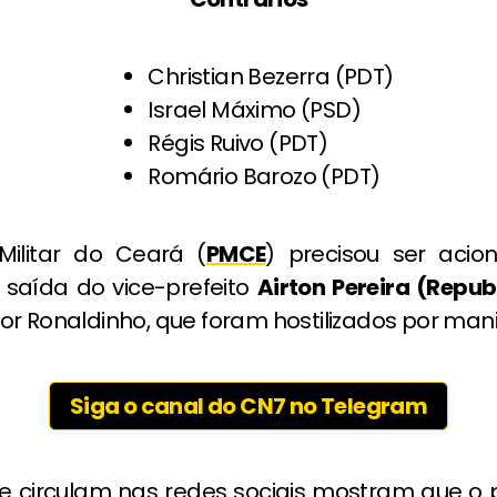
Christian Bezerra (PDT)
Israel Máximo (PSD)
Régis Ruivo (PDT)
Romário Barozo (PDT)
 Militar do Ceará (
PMCE
) precisou ser aci
a saída do vice-prefeito
Airton Pereira (Repub
r Ronaldinho, que foram hostilizados por mani
Siga o canal do CN7 no Telegram
e circulam nas redes sociais mostram que o p