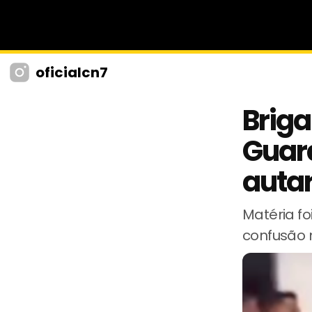
oficialcn7
Brig
Guar
auta
Matéria fo
confusão 