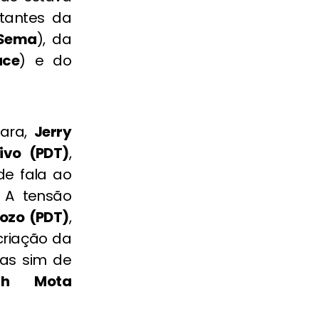
tantes da
Sema
), da
ace
) e do
mara,
Jerry
ivo (PDT)
,
de fala ao
. A tensão
ozo (PDT)
,
criação da
as sim de
lh Mota