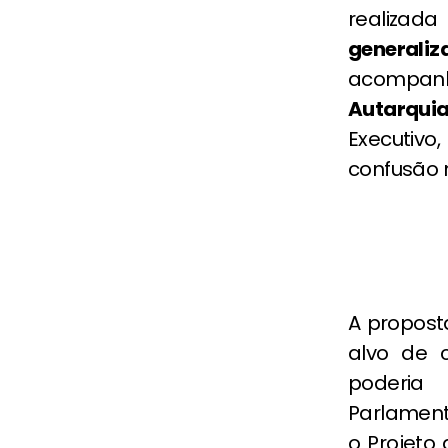
realizada
general
acompanh
Autarquia
Executivo
confusão n
A propost
alvo de 
poderia 
Parlament
o Projeto