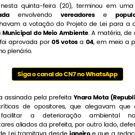
 nesta quinta-feira (20), terminou em um
izada
envolvendo
vereadores
e
popu
avam a votação do Projeto de Lei para a c
 Municipal do Meio Ambiente
. A matéria, de
, foi aprovada por
05 votos
a
04
, em meio a p
o plenário.
Siga o canal do CN7 no WhatsApp
a assinada pela prefeita
Ynara Mota (Republ
críticas de opositores, que alegavam que
facilitar a deterioração ambiental n
ares aliados da prefeita, por outro lado, def
 de Lei tramitava desde
janeiro
e que a reda