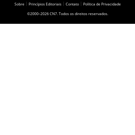
Sobre
|
Princípios Editoriais
|
Contato
|
Política de Privacidade
©2000–2026 CN7. Todos os direitos reservados.