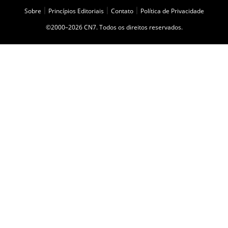
Sobre
|
Princípios Editoriais
|
Contato
|
Política de Privacidade
©2000–2026 CN7. Todos os direitos reservados.