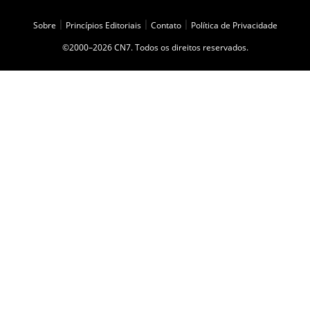
Sobre
|
Princípios Editoriais
|
Contato
|
Política de Privacidade
©2000–2026 CN7. Todos os direitos reservados.