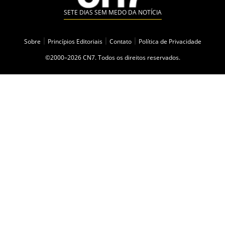
SETE DIAS SEM MEDO DA NOTÍCIA
Sobre
|
Princípios Editoriais
|
Contato
|
Política de Privacidade
©2000–2026 CN7. Todos os direitos reservados.