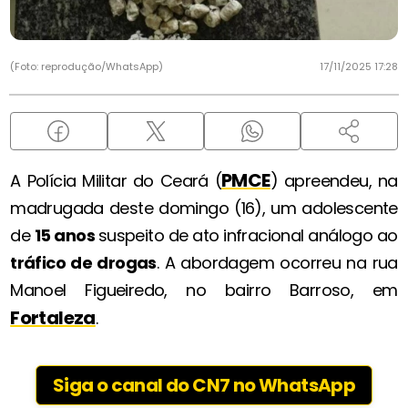
(Foto: reprodução/WhatsApp)
17/11/2025 17:28
PMCE
A Polícia Militar do Ceará (
) apreendeu, na
madrugada deste domingo (16), um adolescente
de
15 anos
suspeito de ato infracional análogo ao
tráfico de drogas
. A abordagem ocorreu na rua
Manoel Figueiredo, no bairro Barroso, em
Fortaleza
.
Siga o canal do CN7 no WhatsApp