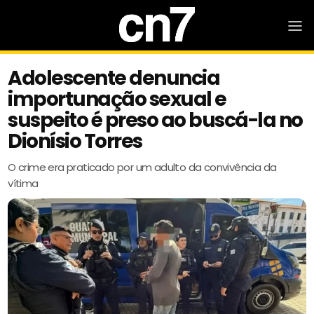
Adolescente denuncia
importunação sexual e
suspeito é preso ao buscá-la no
Dionísio Torres
O crime era praticado por um adulto da convivência da
vítima